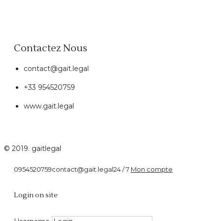
Contactez Nous
contact@gait.legal
+33 954520759
www.gait.legal
© 2019. gaitlegal
0954520759
contact@gait.legal
24 / 7
Mon compte
Problème j
Login on site