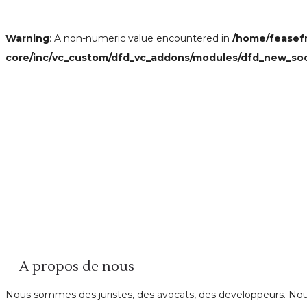
Warning
: A non-numeric value encountered in
/home/feasef
core/inc/vc_custom/dfd_vc_addons/modules/dfd_new_so
A propos de nous
Nous sommes des juristes, des avocats, des developpeurs. Nous