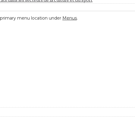
ats dans les secteurs de la culture et du sport
 primary menu location under
Menus
.