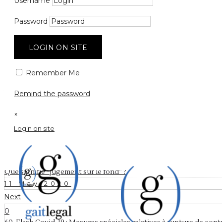
Que signifi
Username
droit” ?
Password
LOGIN ON SITE
Remember Me
11 May 2020
by
gaitegal
0
Comments
968 Views
Remind the password
×
Login on site
Prev
0
Que signifie “jugement sur le fond” ?
11 May 2020
Next
0