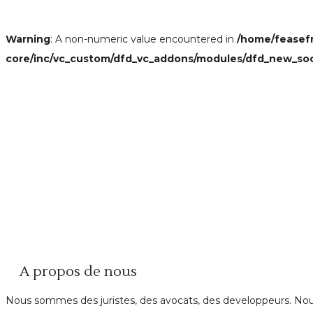
Warning
: A non-numeric value encountered in
/home/feasef
core/inc/vc_custom/dfd_vc_addons/modules/dfd_new_so
A propos de nous
Nous sommes des juristes, des avocats, des developpeurs. Nous