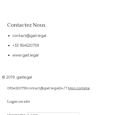
Contactez Nous
contact@gait.legal
+33 954520759
www.gait.legal
© 2019. gaitlegal
0954520759
contact@gait.legal
24 / 7
Mon compte
Definition
Login on site