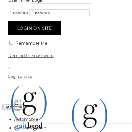
Username
Password
LOGIN ON SITE
Remember Me
Remind the password
×
Login on site
Filter by:
Categories
Automobile
Consommation