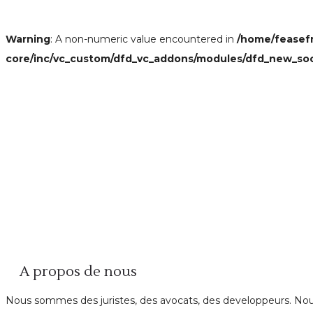
Warning
: A non-numeric value encountered in
/home/feasef
core/inc/vc_custom/dfd_vc_addons/modules/dfd_new_so
A propos de nous
Nous sommes des juristes, des avocats, des developpeurs. Nous