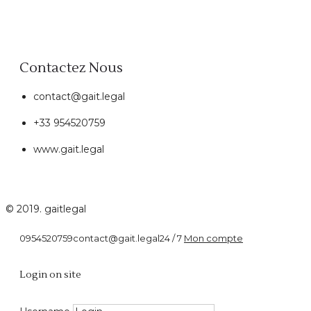
Contactez Nous
contact@gait.legal
+33 954520759
www.gait.legal
© 2019. gaitlegal
0954520759
contact@gait.legal
24 / 7
Mon compte
Habitation
Login on site