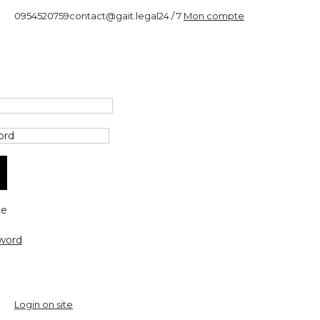
0954520759
contact@gait.legal
24 / 7
Mon compte
e
word
Login on site