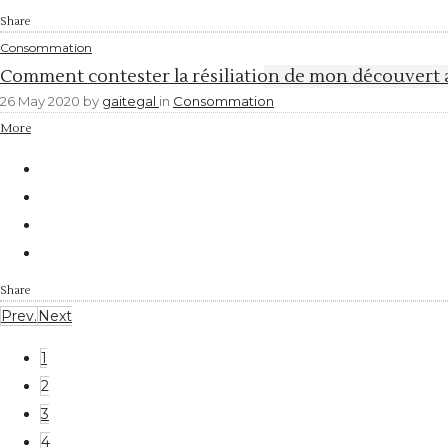
Share
Consommation
Comment contester la résiliation de mon découvert a
26 May 2020
by
gaitegal
in
Consommation
More
Share
Prev.
Next
1
2
3
4