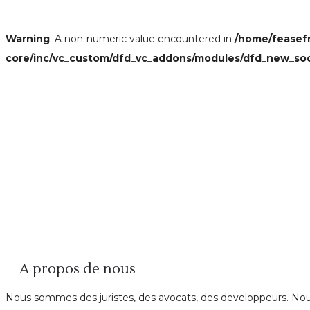
Warning
: A non-numeric value encountered in
/home/feasef
core/inc/vc_custom/dfd_vc_addons/modules/dfd_new_so
A propos de nous
Nous sommes des juristes, des avocats, des developpeurs. Nous