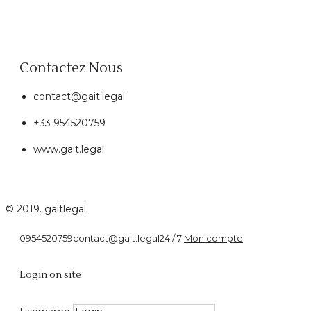
Contactez Nous
contact@gait.legal
+33 954520759
www.gait.legal
© 2019. gaitlegal
0954520759
contact@gait.legal
24 / 7
Mon compte
Consommation
Login on site