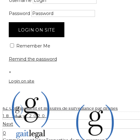
Comment co
Username
prélèvemen
Password
LOGIN ON SITE
Remember Me
19 May 2020
by
gaitegal
0
Comments
926 Views
Remind the password
×
Login on site
Prev
0
62. Confinement et mesures de surveillance par drones
18 May 2020
Next
0