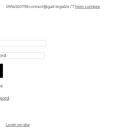
0954520759
contact@gait.legal
24 / 7
Mon compte
e
word
Login on site