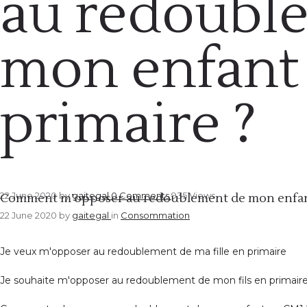
au redoubl
mon enfant
primaire ?
Consommation
22 June 2020
by
gaitegal
0
Comments
935 Views
Comment m’opposer au redoublement de mon enfant
22 June 2020
by
gaitegal
in
Consommation
Je veux m'opposer au redoublement de ma fille en primaire
Je souhaite m'opposer au redoublement de mon fils en primair