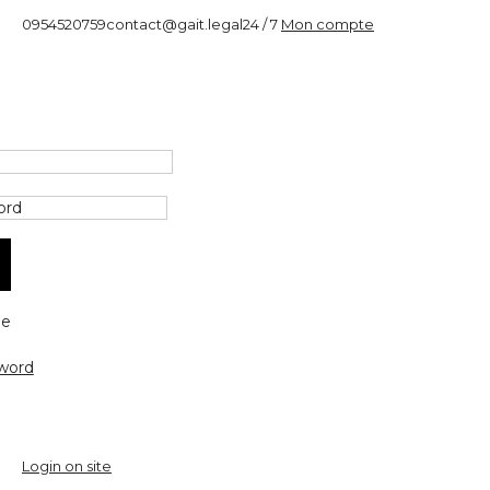
0954520759
contact@gait.legal
24 / 7
Mon compte
e
word
Login on site