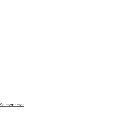
REJOIGNEZ NOUS
Réseaux Sociaux
ESPACE PERSONNEL
Accès client
Se connecter