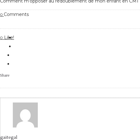
Comment m'opposer au redoublement de mon enfant en CM1 
Comments
0
Like!
0
Share
gaitegal