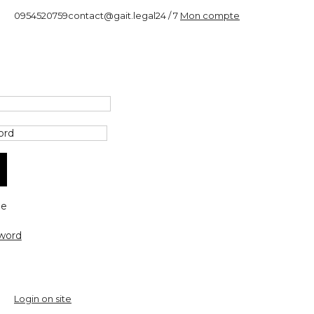
0954520759
contact@gait.legal
24 / 7
Mon compte
e
word
Login on site