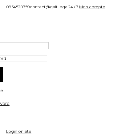
0954520759
contact@gait.legal
24 / 7
Mon compte
e
word
Login on site