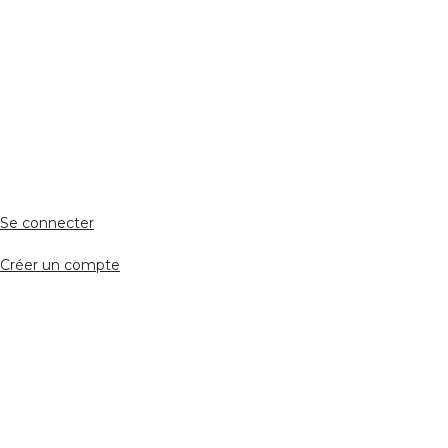
ESPACE PERSONNEL
Accès client
Se connecter
Créer un compte
Accès avocat