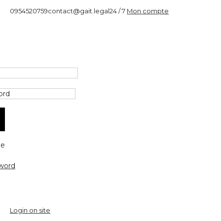
0954520759
contact@gait.legal
24 / 7
Mon compte
e
word
Login on site