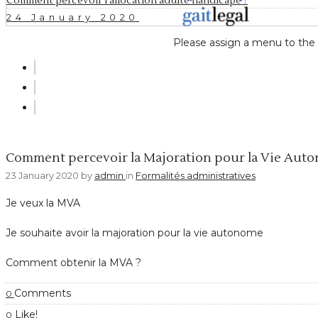
Comment percevoir l’allocation adulte handicapé ?
24 January 2020
Please assign a menu to the
Formalités administratives
Comment percevoir la Majoration pour la Vie Aut
23 January 2020
by
admin
in
Formalités administratives
Je veux la MVA
Je souhaite avoir la majoration pour la vie autonome
Comment obtenir la MVA ?
Comments
0
Like!
0