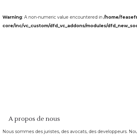
Warning
: A non-numeric value encountered in
/home/feasef
core/inc/vc_custom/dfd_vc_addons/modules/dfd_new_so
A propos de nous
Nous sommes des juristes, des avocats, des developpeurs. Nous