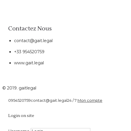
Contactez Nous
contact@gait.legal
+33 954520759
www.gait.legal
© 2019. gaitlegal
0954520759
contact@gait.legal
24 / 7
Mon compte
Formalités administratives
Login on site