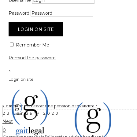
Comment pe
Username
pour la Vi
Password
LOGIN ON SITE
Remember Me
23 January 2020
by
admin
0
Comments
860 Views
Remind the password
×
Login on site
Prev
0
Comment percevoir une pension d’invalidité ?
23 January 2020
Next
0