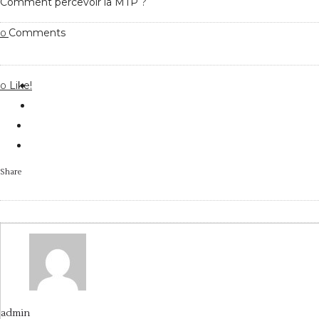
Comment percevoir la MTP ?
Comments
0
Like!
0
Share
admin