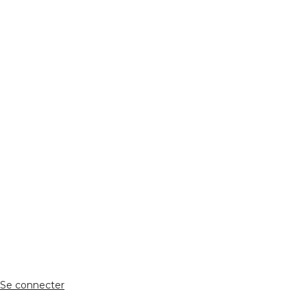
REJOIGNEZ NOUS
Réseaux Sociaux
ESPACE PERSONNEL
Accès client
Se connecter