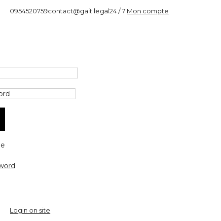
0954520759
contact@gait.legal
24 / 7
Mon compte
e
word
Login on site