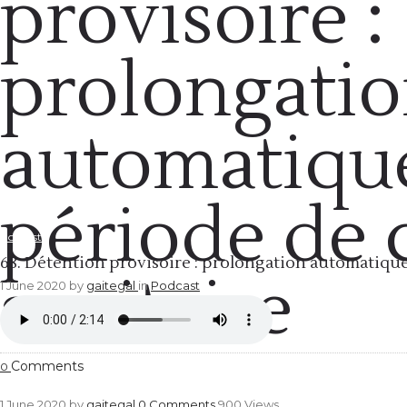
provisoire :
prolongati
automatiqu
période de 
Podcast
68. Détention provisoire : prolongation automatique
sanitaire
1 June 2020
by
gaitegal
in
Podcast
Comments
0
1 June 2020
by
gaitegal
0
Comments
900 Views