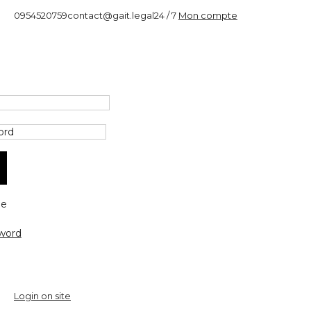
0954520759
contact@gait.legal
24 / 7
Mon compte
e
word
Login on site