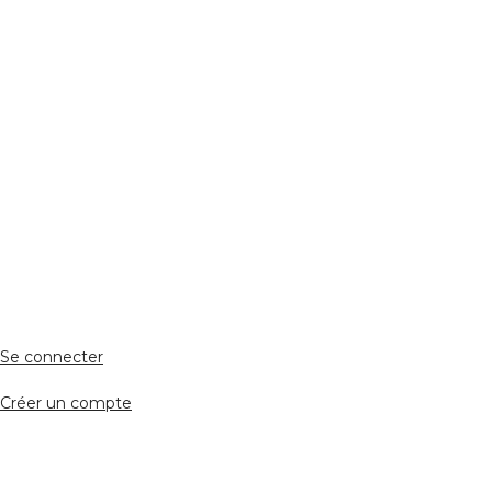
Réseaux Sociaux
ESPACE PERSONNEL
Accès client
Se connecter
Créer un compte