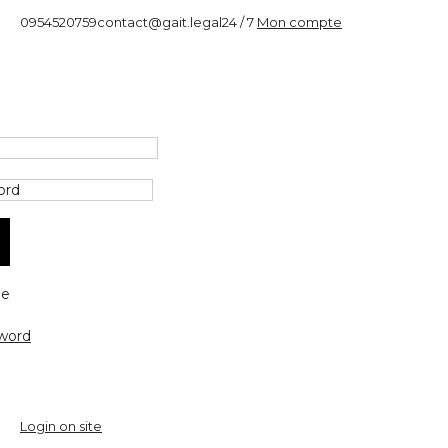
0954520759
contact@gait.legal
24 / 7
Mon compte
e
word
Login on site