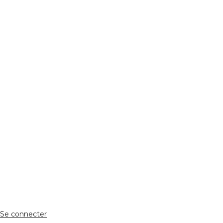
REJOIGNEZ NOUS
Réseaux Sociaux
ESPACE PERSONNEL
Accès client
Se connecter