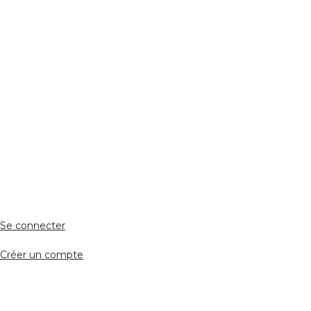
Réseaux Sociaux
ESPACE PERSONNEL
Accès client
Se connecter
Créer un compte