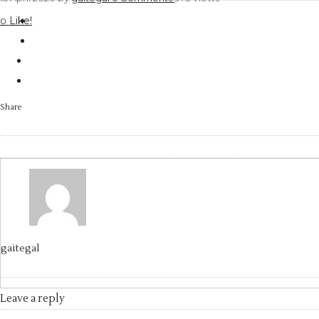
Like!
0
Share
gaitegal
Leave a reply