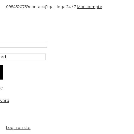
0954520759
contact@gait.legal
24 / 7
Mon compte
e
word
Login on site