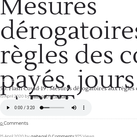
Mesures
dérogatoire
règles des 
payés, jours
Podcast
50. Flash Covid-19 : Mesures dérogatoires aux règles
et RTT
15 April 2020
by
gaitegal
in
Podcast
Comments
0
15 April 2020
by
gaitegal
0
Comments
975 Views