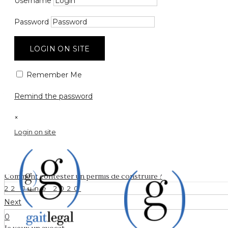
Comment co
Username
lieux d’entr
Password
LOGIN ON SITE
Remember Me
22 June 2020
by
gaitegal
0
Comments
1263 Views
Remind the password
×
Login on site
Prev
0
Comment contester un permis de construire ?
22 June 2020
Next
0