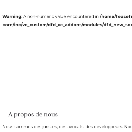
Warning
: A non-numeric value encountered in
/home/feasef
core/inc/vc_custom/dfd_vc_addons/modules/dfd_new_so
A propos de nous
Nous sommes des juristes, des avocats, des developpeurs. Nous