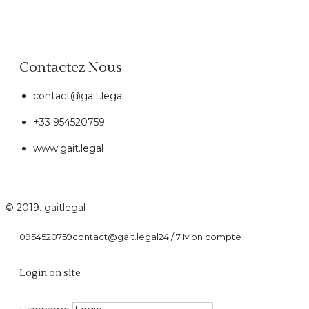
Contactez Nous
contact@gait.legal
+33 954520759
www.gait.legal
© 2019. gaitlegal
0954520759
contact@gait.legal
24 / 7
Mon compte
Habitation
Login on site