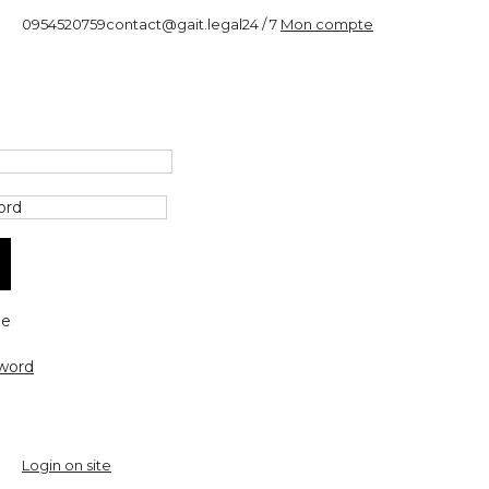
0954520759
contact@gait.legal
24 / 7
Mon compte
e
word
Login on site