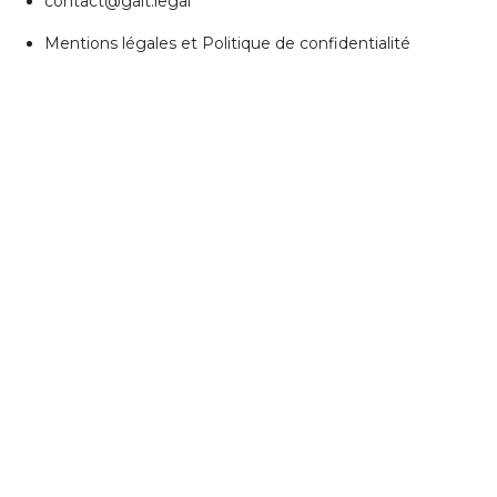
contact@gait.legal
Mentions légales et Politique de confidentialité
REJOIGNEZ NOUS
Réseaux Sociaux
ESPACE PERSONNEL
Accès client