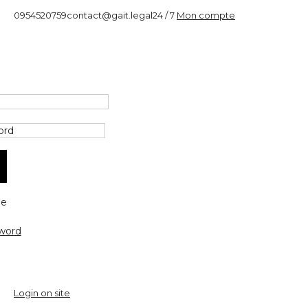
0954520759
contact@gait.legal
24 / 7
Mon compte
e
word
Login on site