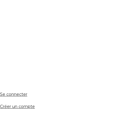
Réseaux Sociaux
ESPACE PERSONNEL
Accès client
Se connecter
Créer un compte