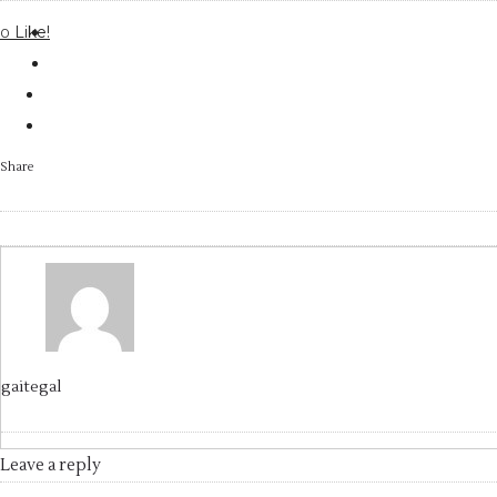
Like!
0
Share
gaitegal
Leave a reply