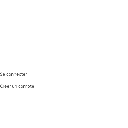
ESPACE PERSONNEL
Accès client
Se connecter
Créer un compte
Accès avocat