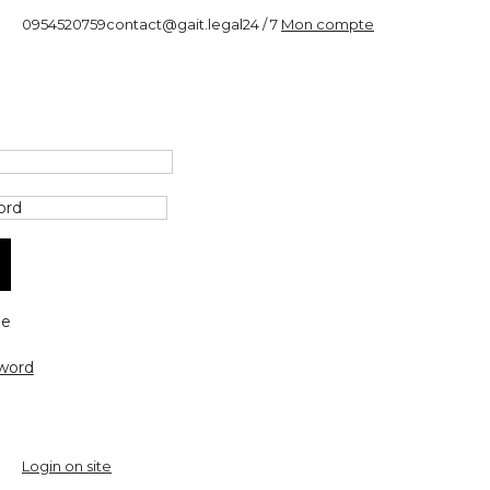
0954520759
contact@gait.legal
24 / 7
Mon compte
e
word
Login on site