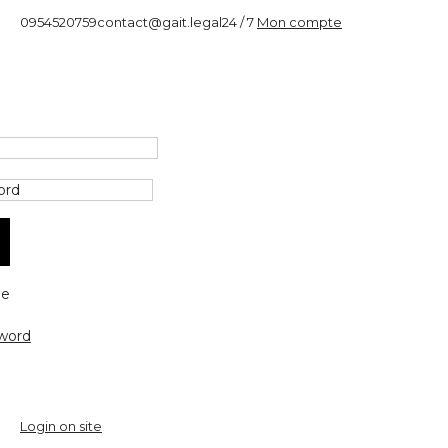
0954520759
contact@gait.legal
24 / 7
Mon compte
e
word
Login on site