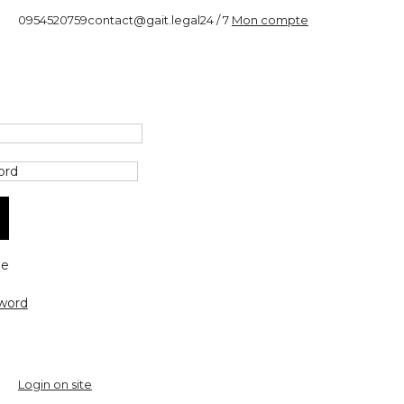
0954520759
contact@gait.legal
24 / 7
Mon compte
e
word
Login on site