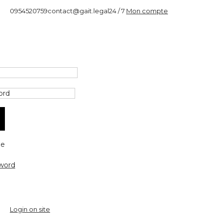
0954520759
contact@gait.legal
24 / 7
Mon compte
e
word
Login on site