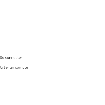
ESPACE PERSONNEL
Accès client
Se connecter
Créer un compte
Accès avocat