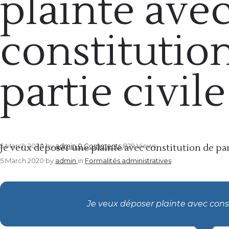
plainte ave
constitutio
partie civile
Formalités administratives
5 March 2020
by
admin
0
Comments
829 Views
Je veux déposer une plainte avec constitution de part
5 March 2020
by
admin
in
Formalités administratives
Je veux déposer plainte avec consti