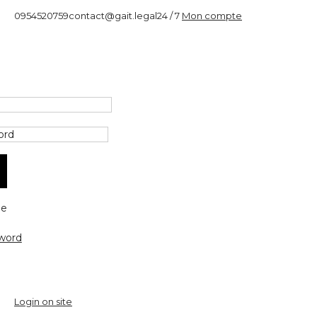
0954520759
contact@gait.legal
24 / 7
Mon compte
e
word
Login on site