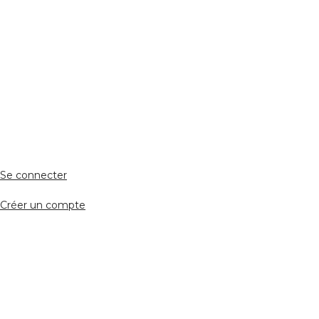
ESPACE PERSONNEL
Accès client
Se connecter
Créer un compte
Accès avocat