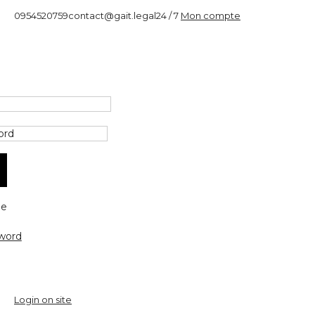
0954520759
contact@gait.legal
24 / 7
Mon compte
e
word
Login on site