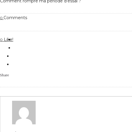
Comment rompre ma période d'essai ?
Comments
0
Like!
0
Share