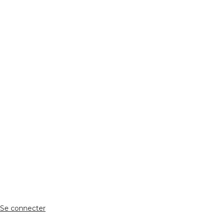
REJOIGNEZ NOUS
Réseaux Sociaux
ESPACE PERSONNEL
Accès client
Se connecter