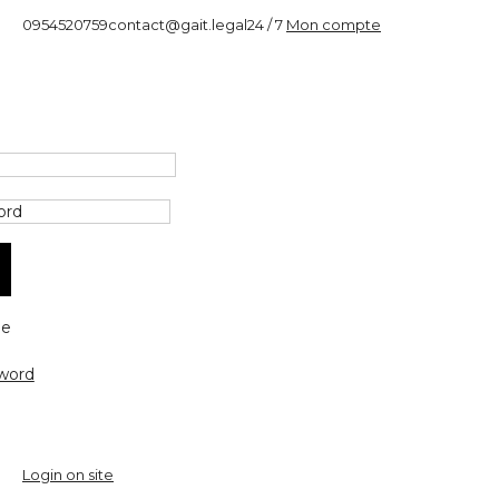
0954520759
contact@gait.legal
24 / 7
Mon compte
e
word
Login on site