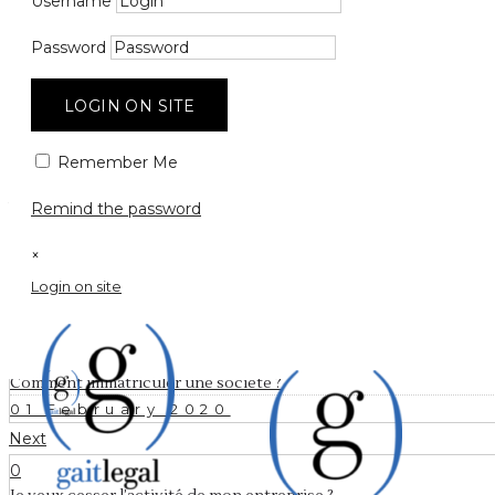
Comment mod
Username
ma société 
Password
LOGIN ON SITE
Remember Me
1 February 2020
by
admin
0
Comments
855 Views
Remind the password
×
Login on site
Prev
0
Comment immatriculer une société ?
01 February 2020
Next
0