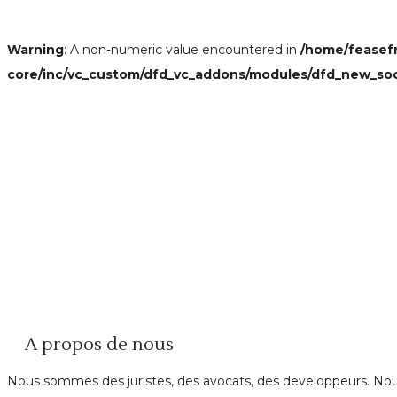
Warning
: A non-numeric value encountered in
/home/feasef
core/inc/vc_custom/dfd_vc_addons/modules/dfd_new_so
A propos de nous
Nous sommes des juristes, des avocats, des developpeurs. Nous