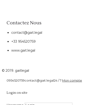
Contactez Nous
contact@gait.legal
+33 954520759
www.gait.legal
© 2019. gaitlegal
0954520759
contact@gait.legal
24 / 7
Mon compte
Entreprises
Login on site