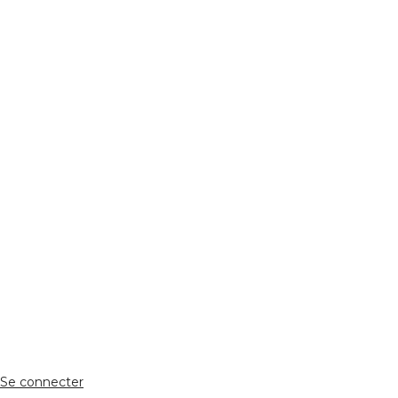
REJOIGNEZ NOUS
Réseaux Sociaux
ESPACE PERSONNEL
Accès client
Se connecter