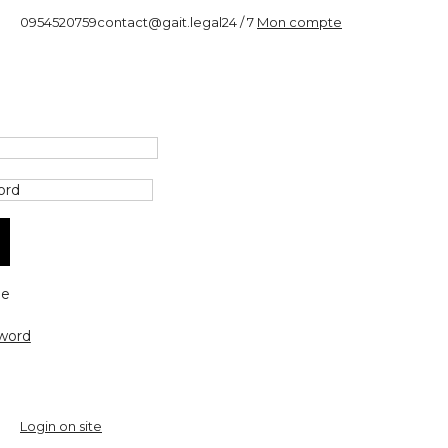
0954520759
contact@gait.legal
24 / 7
Mon compte
e
word
Login on site