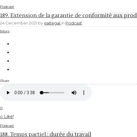
Podcast
189. Extension de la garantie de conformité aux pr
24 December 2021
by
gaitegal
in
Podcast
More
Share
0
Like!
0
Podcast
188. Temps partiel : durée du travail