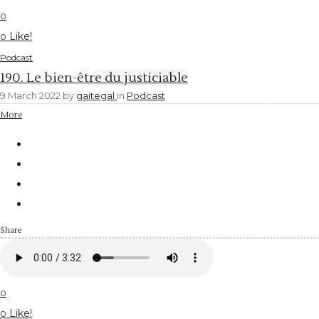
0
Like!
0
Podcast
190. Le bien-être du justiciable
9 March 2022
by
gaitegal
in
Podcast
More
Share
0
Like!
0