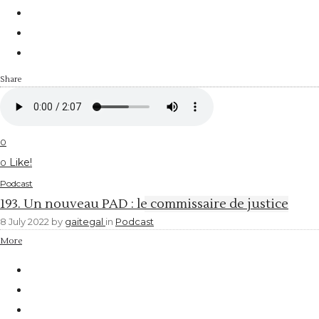
Share
0
Like!
0
Podcast
193. Un nouveau PAD : le commissaire de justice
8 July 2022
by
gaitegal
in
Podcast
More