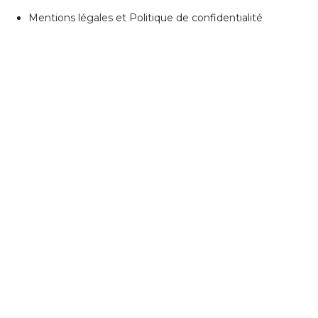
Mentions légales et Politique de confidentialité
REJOIGNEZ NOUS
Réseaux Sociaux
ESPACE PERSONNEL
Accès client