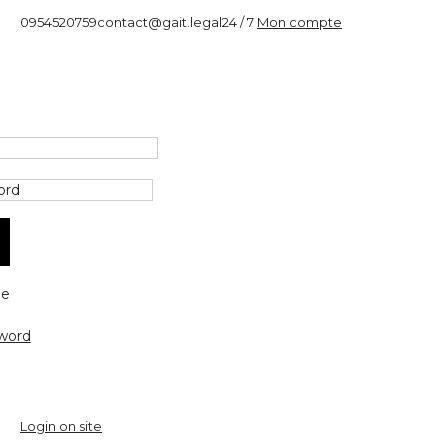
0954520759
contact@gait.legal
24 / 7
Mon compte
e
word
Login on site