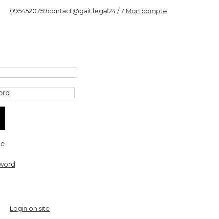
0954520759
contact@gait.legal
24 / 7
Mon compte
e
word
Login on site