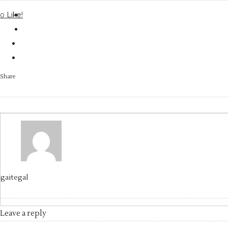
Like!
0
Share
gaitegal
Leave a reply