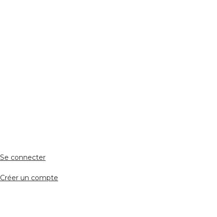
Réseaux Sociaux
ESPACE PERSONNEL
Accès client
Se connecter
Créer un compte