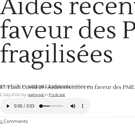
Aides récen
faveur des
fragilisées
Podcast
2 July 2020
by
gaitegal
0
Comments
949 Views
87. Flash Covid-19 : Aides récentes en faveur des PME 
2 July 2020
by
gaitegal
in
Podcast
Comments
0