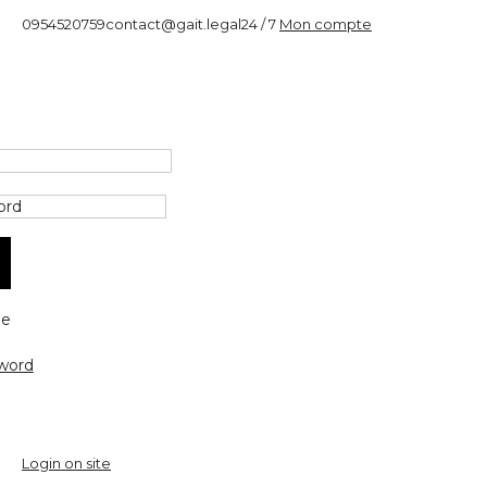
0954520759
contact@gait.legal
24 / 7
Mon compte
e
word
Login on site