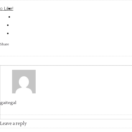
Like!
0
Share
gaitegal
Leave a reply