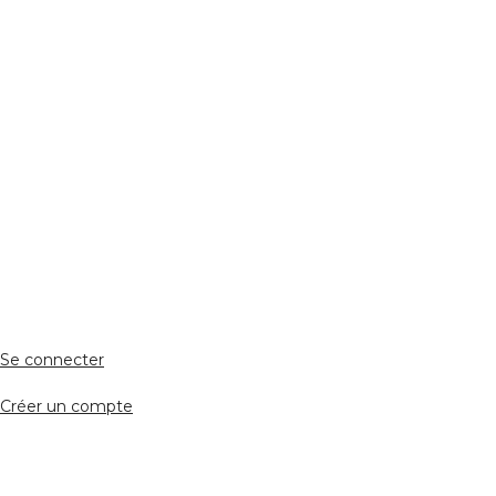
Réseaux Sociaux
ESPACE PERSONNEL
Accès client
Se connecter
Créer un compte