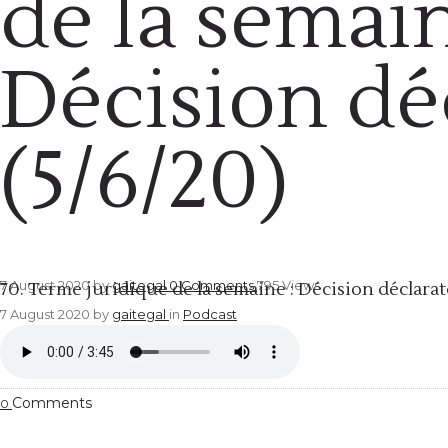
de la semain
Décision dé
(5/6/20)
Podcast
7 August 2020
by
gaitegal
0
Comments
795 Views
70. Terme juridique de la semaine : Décision déclarat
7 August 2020
by
gaitegal
in
Podcast
Comments
0