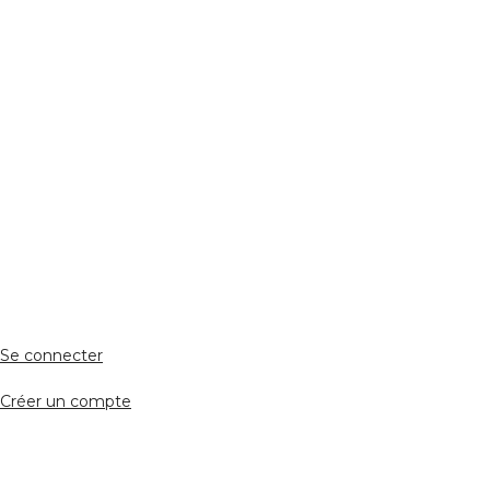
Réseaux Sociaux
ESPACE PERSONNEL
Accès client
Se connecter
Créer un compte