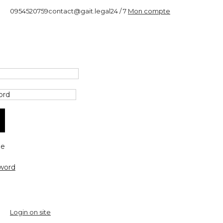
0954520759
contact@gait.legal
24 / 7
Mon compte
e
word
Login on site