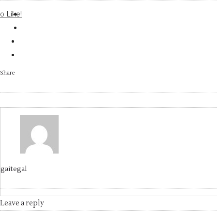
Like!
0
Share
gaitegal
Leave a reply