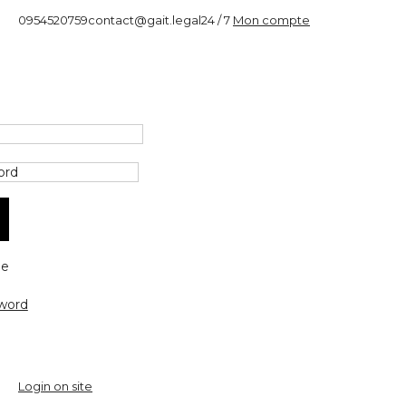
0954520759
contact@gait.legal
24 / 7
Mon compte
e
word
Login on site