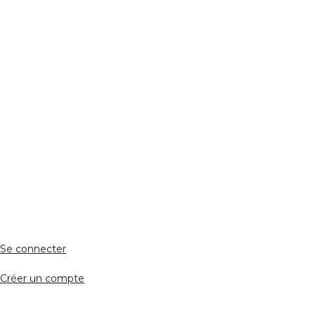
Réseaux Sociaux
ESPACE PERSONNEL
Accès client
Se connecter
Créer un compte