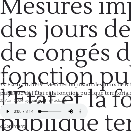
Mesures im
des jours d
de congés d
fonction pu
Podcast
53. Flash Covid-19 : Mesures imposant des jours de R
l’État et la 
publique de l’État et la fonction publique territorial
22 April 2020
by
gaitegal
in
Podcast
publique ter
Comments
0