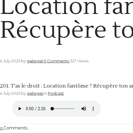
Location fa
Récupère to
4 July 2025
by
gaitegal
0
Comments
327 Views
Podcast
201. T’as le droit : Location fantôme ? Récupère ton a
4 July 2025
by
gaitegal
in
Podcast
Comments
0