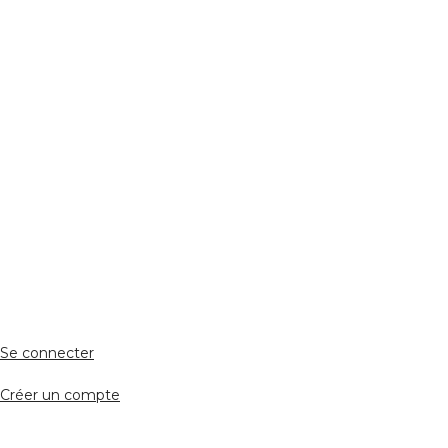
Réseaux Sociaux
ESPACE PERSONNEL
Accès client
Se connecter
Créer un compte