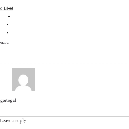
Like!
0
Share
gaitegal
Leave a reply