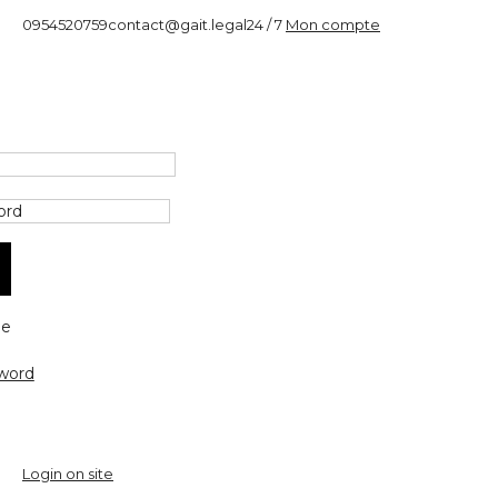
0954520759
contact@gait.legal
24 / 7
Mon compte
e
word
Login on site