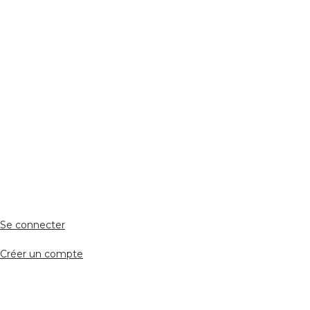
Réseaux Sociaux
ESPACE PERSONNEL
Accès client
Se connecter
Créer un compte